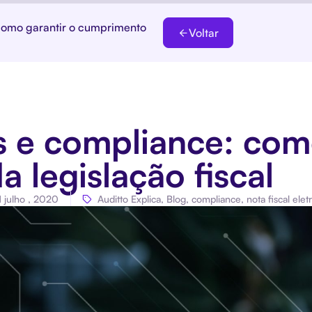
 como garantir o cumprimento
Voltar
is e compliance: com
 legislação fiscal
1 julho , 2020
Auditto Explica
,
Blog
,
compliance
,
nota fiscal elet