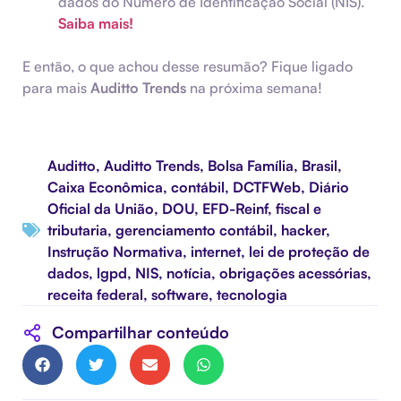
dados do Número de Identificação Social (NIS).
Saiba mais!
E então, o que achou desse resumão? Fique ligado
para mais
Auditto Trends
na próxima semana!
Auditto
,
Auditto Trends
,
Bolsa Família
,
Brasil
,
Caixa Econômica
,
contábil
,
DCTFWeb
,
Diário
Oficial da União
,
DOU
,
EFD-Reinf
,
fiscal e
tributaria
,
gerenciamento contábil
,
hacker
,
Instrução Normativa
,
internet
,
lei de proteção de
dados
,
lgpd
,
NIS
,
notícia
,
obrigações acessórias
,
receita federal
,
software
,
tecnologia
Compartilhar conteúdo