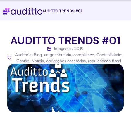
AUDITTO TRENDS #01
AUDITTO TRENDS #01
16 agosto , 2019
Auditoria
,
Blog
,
carga tributária
,
compliance
,
Contabilidade
,
Gestão
,
Notícia
,
obrigações acessórias
,
regularidade fiscal